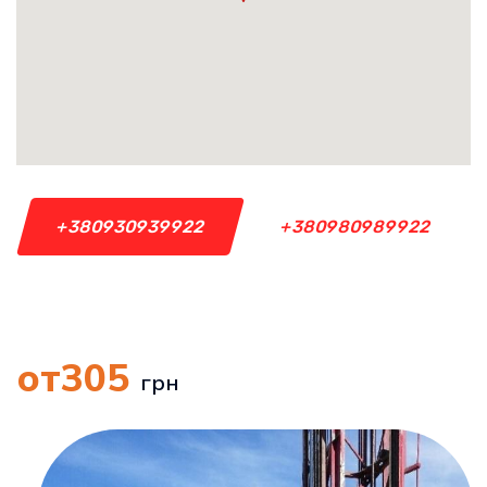
+380930939922
+380980989922
305
грн