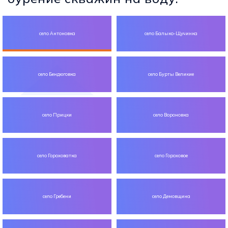
село Антоновка
село Балыко-Щучинка
село Бендюговка
село Бурты Великие
село Прицки
село Вороновка
село Гороховатка
село Гороховое
село Гребени
село Демовщина