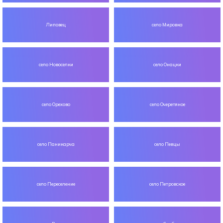
Липовец
село Мировка
село Новоселки
село Онацки
село Орехово
село Очеретяное
село Паникарча
село Певцы
село Переселение
село Петровское