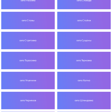
село Расавка
село Слобода
село Ставы
село Стайки
село Стретовка
село Сущаны
село Тарасовка
село Терновка
село Ульяники
село Халча
село Черняхов
село Шпендовка