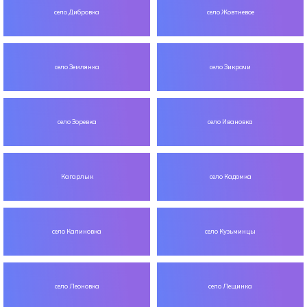
село Дибровка
село Жовтневое
село Землянка
село Зикрачи
село Зоревка
село Ивановка
Кагарлык
село Кадомка
село Калиновка
село Кузьминцы
село Леоновка
село Лещинка